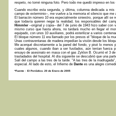
respeto, no tomé ninguna foto. Pero todo me quedó impreso en los o
Cuando escribo esta segunda, y última, columna dedicada a mis 
campo de exterminio--, me vuelve a la memoria el silencio que m
El barracón número 10 era especialmente siniestro, porque allí se 
que todavía quieren negar la realidad, los responsables del ca
Himmler
--original y copia-- del 7 de junio de 1943 hizo saber con 
mismo curso que hasta ahora, no tardará mucho en llegar el mo
equipado, con unos 10 auxiliares, podrá esterilizar a varios centenar
El bloque número 11 era llamado por los presos el "bloque de la mu
Unas contraventanas de madera impedían la visión desde los bloqu
Me acerqué discretamente a la pared del fondo, y pisé lo menos 
cuales algunos, cuando iban a ser fusilados, aún tenían fuerza par
ensayo de asesinato en masa con el gas Zyklon B. Ocurrió el 3 de 
trasladados del hospital. Al día siguiente se descubrió que una part
Salí del campo a las tres de la tarde. "A las tres de la madrugada
especial. Al lado de esto, el Infierno de
Dante
es una alegre comedi
*Fuente : El Periódico. 20 de Enero de 2005