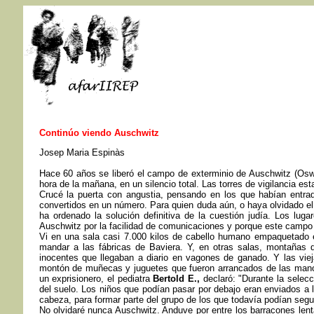
Continúo viendo Auschwitz
Josep Maria Espinàs
Hace 60 años se liberó el campo de exterminio de Auschwitz (Oswie
hora de la mañana, en un silencio total. Las torres de vigilancia e
Crucé la puerta con angustia, pensando en los que habían entr
convertidos en un número. Para quien duda aún, o haya olvidado el
ha ordenado la solución definitiva de la cuestión judía. Los l
Auschwitz por la facilidad de comunicaciones y porque este campo 
Vi en una sala casi 7.000 kilos de cabello humano empaquetado e
mandar a las fábricas de Baviera. Y, en otras salas, montañas de
inocentes que llegaban a diario en vagones de ganado. Y las viej
montón de muñecas y juguetes que fueron arrancados de las manos
un exprisionero, el pediatra
Bertold E.,
declaró: "Durante la selec
del suelo. Los niños que podían pasar por debajo eran enviados a 
cabeza, para formar parte del grupo de los que todavía podían segui
No olvidaré nunca Auschwitz. Anduve por entre los barracones lent