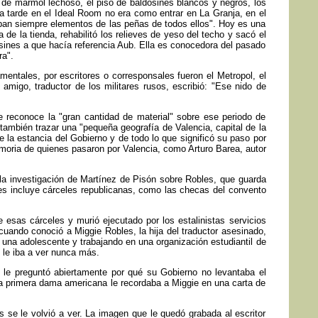
 de mármol lechoso, el piso de baldosines blancos y negros, los
la tarde en el Ideal Room no era como entrar en La Granja, en el
raban siempre elementos de las peñas de todos ellos". Hoy es una
 de la tienda, rehabilitó los relieves de yeso del techo y sacó el
dosines a que hacía referencia Aub. Ella es conocedora del pasado
ra".
entales, por escritores o corresponsales fueron el Metropol, el
amigo, traductor de los militares rusos, escribió: "Ese nido de
e reconoce la "gran cantidad de material" sobre ese periodo de
 también trazar una "pequeña geografía de Valencia, capital de la
 la estancia del Gobierno y de todo lo que significó su paso por
emoria de quienes pasaron por Valencia, como Arturo Barea, autor
 la investigación de Martínez de Pisón sobre Robles, que guarda
es incluye cárceles republicanas, como las checas del convento
 esas cárceles y murió ejecutado por los estalinistas servicios
 cuando conoció a Miggie Robles, la hija del traductor asesinado,
una adolescente y trabajando en una organización estudiantil de
 le iba a ver nunca más.
 le preguntó abiertamente por qué su Gobierno no levantaba el
la primera dama americana le recordaba a Miggie en una carta de
 se le volvió a ver. La imagen que le quedó grabada al escritor