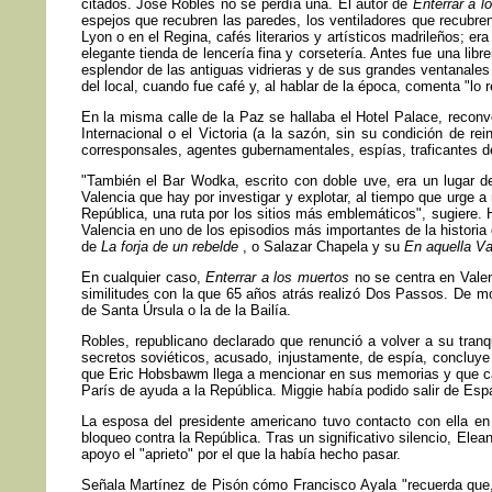
citados. José Robles no se perdía una. El autor de
Enterrar a 
espejos que recubren las paredes, los ventiladores que recubren
Lyon o en el Regina, cafés literarios y artísticos madrileños; 
elegante tienda de lencería fina y corsetería. Antes fue una libr
esplendor de las antiguas vidrieras y de sus grandes ventanales 
del local, cuando fue café y, al hablar de la época, comenta "lo
En la misma calle de la Paz se hallaba el Hotel Palace, reconv
Internacional o el Victoria (a la sazón, sin su condición de r
corresponsales, agentes gubernamentales, espías, traficantes d
"También el Bar Wodka, escrito con doble uve, era un lugar de
Valencia que hay por investigar y explotar, al tiempo que urge a
República, una ruta por los sitios más emblemáticos", sugiere. 
Valencia en uno de los episodios más importantes de la historia
de
La forja de un rebelde
, o Salazar Chapela y su
En aquella V
En cualquier caso,
Enterrar a los muertos
no se centra en Vale
similitudes con la que 65 años atrás realizó Dos Passos. De m
de Santa Úrsula o la de la Bailía.
Robles, republicano declarado que renunció a volver a su tranq
secretos soviéticos, acusado, injustamente, de espía, concluye M
que Eric Hobsbawm llega a mencionar en sus memorias y que capt
París de ayuda a la República. Miggie había podido salir de Es
La esposa del presidente americano tuvo contacto con ella en
bloqueo contra la República. Tras un significativo silencio, E
apoyo el "aprieto" por el que la había hecho pasar.
Señala Martínez de Pisón cómo Francisco Ayala "recuerda que, u