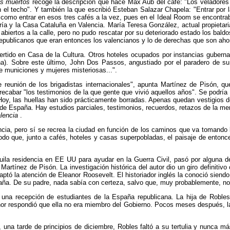
los muertos
recoge la descripción que hace Max Aub del café: "Los veladores
 el techo". Y también la que escribió Esteban Salazar Chapela: "Entrar por 
era como entrar en esos tres cafés a la vez, pues en el Ideal Room se encont
ería y la Casa Cataluña en Valencia. María Teresa González, actual propietaria
abiertos a la calle, pero no pudo rescatar por su deteriorado estado los bal
 republicanos que eran entonces los valencianos y lo de derechas que son aho
ertido en Casa de la Cultura. Otros hoteles ocupados por instancias gubernam
eina). Sobre este último, John Dos Passos, angustiado por el paradero de su 
e municiones y mujeres misteriosas...".
 reunión de los brigadistas internacionales", apunta Martínez de Pisón, qu
 recabar "los testimonios de la que gente que vivió aquellos años". Se podría
Hoy, las huellas han sido prácticamente borradas. Apenas quedan vestigios de
 de España. Hay estudios parciales, testimonios, recuerdos, retazos de la m
alencia
.
ncia, pero sí se recrea la ciudad en función de los caminos que va tomando
odo que, junto a cafés, hoteles y casas superpobladas, el paisaje de entonc
uila residencia en EE UU para ayudar en la Guerra Civil, pasó por alguna de
artínez de Pisón. La investigación histórica del autor dio un giro definitivo
ó la atención de Eleanor Roosevelt. El historiador inglés la conoció siendo 
paña. De su padre, nada sabía con certeza, salvo que, muy probablemente, no
 una recepción de estudiantes de la España republicana. La hija de Robles
leanor respondió que ella no era miembro del Gobierno. Pocos meses después, 
na tarde de principios de diciembre, Robles faltó a su tertulia y nunca más