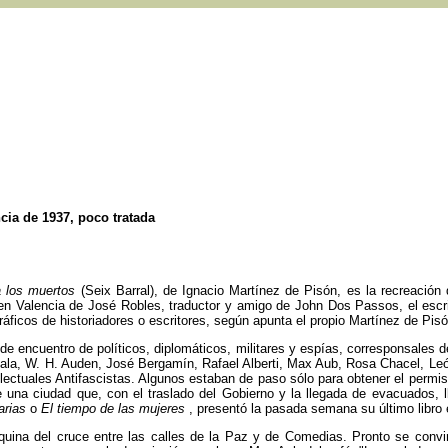
ncia de 1937, poco tratada
a los muertos
(Seix Barral), de Ignacio Martínez de Pisón, es la recreación
 en Valencia de José Robles, traductor y amigo de John Dos Passos, el escri
ficos de historiadores o escritores, según apunta el propio Martínez de Pisón
e encuentro de políticos, diplomáticos, militares y espías, corresponsales de
la, W. H. Auden, José Bergamín, Rafael Alberti, Max Aub, Rosa Chacel, Leó
lectuales Antifascistas. Algunos estaban de paso sólo para obtener el permis
una ciudad que, con el traslado del Gobierno y la llegada de evacuados, ll
arias
o
El tiempo de las mujeres
, presentó la pasada semana su último libro 
uina del cruce entre las calles de la Paz y de Comedias. Pronto se convirti