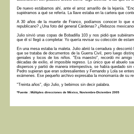
De nuevo estábamos ahí, ante el arroz amarillo de la lejanía. "Enco
supiéramos a qué se refería. La llave estaba en la cartera que cont
A 30 años de la muerte de Franco, podíamos conocer lo que 
republicano? ¿Una foto del general Cárdenas? ¿Rebozos mexicanos 
Julio sirvió unas copas de Bobadilla 103 y nos pidió que subiéram
que él sí llegó a completar. Yo quería revisar su colección de esta
En una mesa estaba la maleta. Julio abrió la cerradura y descorri
que se trataba de documentos de la Guerra Civil, pero luego disting
geniales y locos de los niños. "Era maestro", recordó mi amigo 
décadas de exilio, el imposible regreso. Lo único que el abuel
dispersos y partió de manera intempestiva, se había quedado sin d
Pedro supieran que eran sobresalientes y Fernando y Lola se enter
exámenes. Ese pequeño archivo expresaba la monomanía de su res
"Treinta años", dijo Julio, y bebimos sin decir palabra.
*Fuente : Múltiples direcciones de México, Noviembre-Diciembre 2005