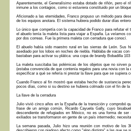
Aparentemente, el Generalísimo estaba dotado de riñón, pero el ri
inmune a los contagios, como si estuviera constituido por un bloqu
Aficionado a las eternidades, Franco propuso un método para desem
de los equipos anotara. El sistema hubiera podido durar días enter
Lo único que competía con la capacidad de Franco para refutar el t
el abuelo tenía la maleta lista para viajar a España. La veíamos 
por dos correas. Fue la primera maleta con cerradura que conocí.
El abuelo había sido maestro rural en las sierras de León. Sus hi
asediado por los lobos en noches de niebla. Hablaba de vacas con 
bastaban para activar su plática: una copa de brandy Bobadilla 103 y
La maleta suscitaba las polémicas de los objetos que no sirven pa
(estaba convencida de que contenía regalos para una novia con la 
especificar a qué se refería ni prestar la llave para que se supiera
Cuando Franco al fin mostró que estaba hecho de sustancia pereced
pocos días, como si su destino se hubiera colmado con el fin de la
La llave de la cerradura
Julio vivió cinco años en la España de la transición y comprobó 
frase de un amigo común, Ricardo Cayuela Gally, cuyo bisabuelo
descendiente de refugiados en México, no es una forma de ser 
exiliados se transformaron en gente de un país intermedio; necesita
La semana pasada, Julio hizo una reunión con motivo de los 30
describieron con piadoso afecto como "algo distinta" a las que se s