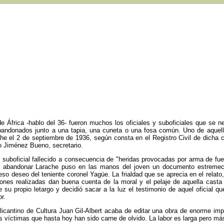
de África -hablo del 36- fueron muchos los oficiales y suboficiales que se n
 abandonados junto a una tapia, una cuneta o una fosa común. Uno de aque
he el 2 de septiembre de 1936, según consta en el Registro Civil de dicha c
o Jiménez Bueno, secretario.
el suboficial fallecido a consecuencia de "heridas provocadas por arma de fu
 abandonar Larache puso en las manos del joven un documento estremecedo
reso deseo del teniente coronel Yagüe. La frialdad que se aprecia en el relat
ones realizadas dan buena cuenta de la moral y el pelaje de aquella casta
 su propio letargo y decidió sacar a la luz el testimonio de aquel oficial qu
r.
 Alicantino de Cultura Juan Gil-Albert acaba de editar una obra de enorme imp
 víctimas que hasta hoy han sido carne de olvido. La labor es larga pero más l