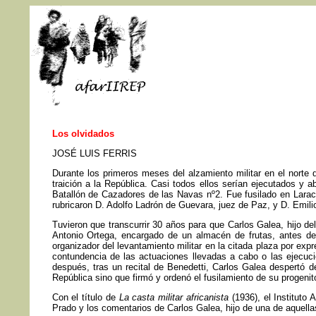
Los olvidados
JOSÉ LUIS FERRIS
Durante los primeros meses del alzamiento militar en el norte 
traición a la República. Casi todos ellos serían ejecutados y
Batallón de Cazadores de las Navas nº2. Fue fusilado en Larac
rubricaron D. Adolfo Ladrón de Guevara, juez de Paz, y D. Emili
Tuvieron que transcurrir 30 años para que Carlos Galea, hijo d
Antonio Ortega, encargado de un almacén de frutas, antes de
organizador del levantamiento militar en la citada plaza por exp
contundencia de las actuaciones llevadas a cabo o las ejecuci
después, tras un recital de Benedetti, Carlos Galea despertó de
República sino que firmó y ordenó el fusilamiento de su progenito
Con el título de
La casta militar africanista
(1936), el Instituto
Prado y los comentarios de Carlos Galea, hijo de una de aquellas