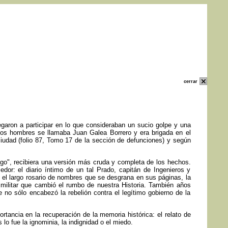
cerrar
egaron a participar en lo que consideraban un sucio golpe y una
llos hombres se llamaba Juan Galea Borrero y era brigada en el
iudad (folio 87, Tomo 17 de la sección de defunciones) y según
ego", recibiera una versión más cruda y completa de los hechos.
r: el diario íntimo de un tal Prado, capitán de Ingenieros y
o, el largo rosario de nombres que se desgrana en sus páginas, la
 militar que cambió el rumbo de nuestra Historia. También años
e no sólo encabezó la rebelión contra el legítimo gobierno de la
ortancia en la recuperación de la memoria histórica: el relato de
o fue la ignominia, la indignidad o el miedo.