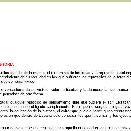
ISTORIA
ellos que desde la muerte, el exterminio de las ideas y la represión brutal im
 sentimiento de culpabilidad en los que sufrieron las represalias de la feroz d
 que se había vivido.
os vencedores de su victoria sobre la libertad y la democracia, que nunca 
e pensaban de otra forma.
gar cualquier rescoldo de pensamiento libre que pudiera existir. Dictaba
ia católica eran de obligado cumplimiento. Para que no surgiera ninguna 
nto: la ocultación de la historia, el evitar que pudiera haber quien contrastar
epresión que dentro de España solo conocían los que la sufrían y los ejecuto
de auto convencerse que era necesaria aquella atrocidad en aras a una convi