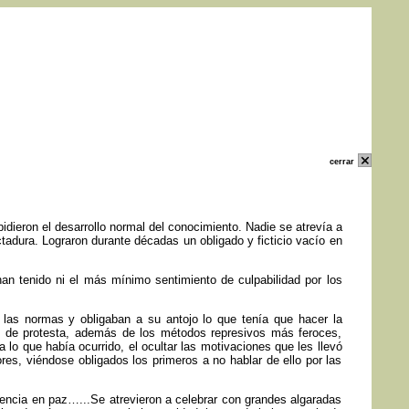
cerrar
pidieron el desarrollo normal del conocimiento. Nadie se atrevía a
ictadura. Lograron durante décadas un obligado y ficticio vacío en
han tenido ni el más mínimo sentimiento de culpabilidad por los
n las normas y obligaban a su antojo lo que tenía que hacer la
voz de protesta, además de los métodos represivos más feroces,
a lo que había ocurrido, el ocultar las motivaciones que les llevó
res, viéndose obligados los primeros a no hablar de ello por las
vencia en paz…...Se atrevieron a celebrar con grandes algaradas