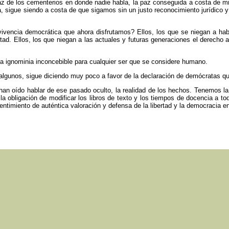
paz de los cementerios en donde nadie habla, la paz conseguida a costa de m
 sigue siendo a costa de que sigamos sin un justo reconocimiento jurídico y m
vivencia democrática que ahora disfrutamos? Ellos, los que se niegan a hab
tad. Ellos, los que niegan a las actuales y futuras generaciones el derecho a 
una ignominia inconcebible para cualquier ser que se considere humano.
algunos, sigue diciendo muy poco a favor de la declaración de demócratas qu
an oído hablar de ese pasado oculto, la realidad de los hechos. Tenemos la o
 obligación de modificar los libros de texto y los tiempos de docencia a to
entimiento de auténtica valoración y defensa de la libertad y la democracia e